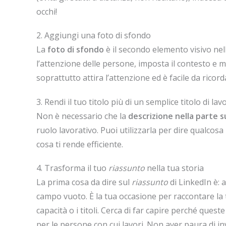
occhi!
2. Aggiungi una foto di sfondo
La
foto di sfondo
è il secondo elemento visivo nell
l’attenzione delle persone, imposta il contesto e m
soprattutto attira l’attenzione ed è facile da ricord
3. Rendi il tuo titolo più di un semplice titolo di lav
Non è necessario che la
descrizione nella parte s
ruolo lavorativo. Puoi utilizzarla per dire qualcosa 
cosa ti rende efficiente.
4. Trasforma il tuo
riassunto
nella tua storia
La prima cosa da dire sul
riassunto
di LinkedIn è: 
campo vuoto. È la tua occasione per raccontare la 
capacità o i titoli. Cerca di far capire perché ques
per le persone con cui lavori. Non aver paura di in