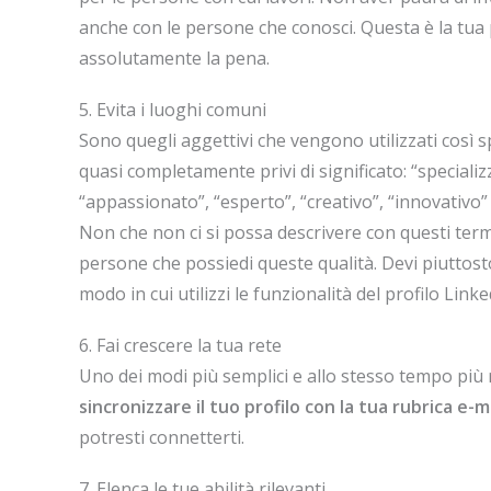
anche con le persone che conosci. Questa è la tua
assolutamente la pena.
5. Evita i luoghi comuni
Sono quegli aggettivi che vengono utilizzati così sp
quasi completamente privi di significato: “specializz
“appassionato”, “esperto”, “creativo”, “innovativo” e
Non che non ci si possa descrivere con questi term
persone che possiedi queste qualità. Devi piuttosto 
modo in cui utilizzi le funzionalità del profilo Link
6. Fai crescere la tua rete
Uno dei modi più semplici e allo stesso tempo più r
sincronizzare il tuo profilo con la tua rubrica e-m
potresti connetterti.
7. Elenca le tue abilità rilevanti