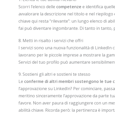
Scorri l’elenco delle
competenze
e identifica quel
avvalorare la descrizione nel titolo e nel riepilogo 
chiave qui resta “rilevante”: un lungo elenco di ab
fai può diventare ingombrante. Di tanto in tanto, p
8. Metti in risalto i servizi che offri
I servizi sono una nuova funzionalità di LinkedIn ch
lavorano per le piccole imprese a mostrare la gamm
Servizi del tuo profilo può aumentare sensibilmente l
9. Sostieni gli altri e sostieni te stesso
Le
conferme di altri membri sostengono le tue c
l’approvazione su LinkedIn? Per cominciare, passa a
meritino sinceramente l’approvazione da parte tua:
favore. Non aver paura di raggiungere con un me
abilità chiave. Ricorda però: la pertinenza è impor