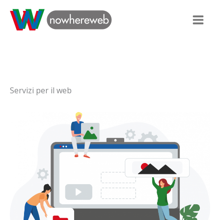
Vai
al
Main
contenuto
Men
Servizi per il web